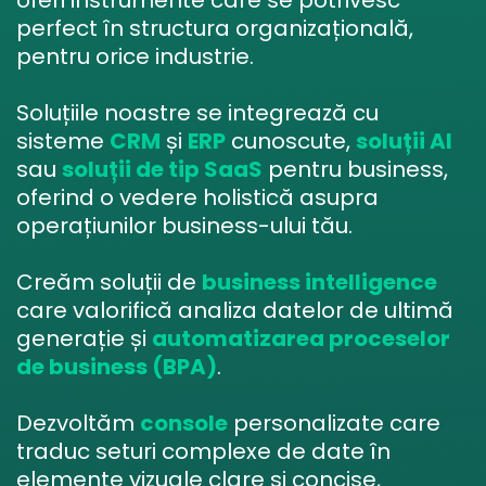
oferi instrumente care se potrivesc
perfect în structura organizațională,
pentru orice industrie.
Soluțiile noastre se integrează cu
sisteme
CRM
și
ERP
cunoscute,
soluții AI
sau
soluții de tip SaaS
pentru business,
oferind o vedere holistică asupra
operațiunilor business-ului tău.
Creăm soluții de
business intelligence
care valorifică analiza datelor de ultimă
generație și
automatizarea proceselor
de business (BPA)
.
Dezvoltăm
console
personalizate care
traduc seturi complexe de date în
elemente vizuale clare și concise,